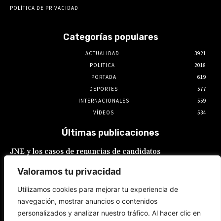
POLÍTICA DE PRIVACIDAD
Categorías populares
ACTUALIDAD
3921
POLITICA
2018
PORTADA
619
DEPORTES
577
INTERNACIONALES
559
VÍDEOS
534
Últimas publicaciones
JNE y los casos de renuncias de candidatos
a alcaldes similares a los de López Aliaga: La
Constitución está por encima del reglamento
Valoramos tu privacidad
6 de agosto de 2026
Utilizamos cookies para mejorar tu experiencia de
navegación, mostrar anuncios o contenidos
Rafael López Aliaga recibe sin rubor la
personalizados y analizar nuestro tráfico. Al hacer clic en
renuncia de Luis Rubio a la candidatura a la