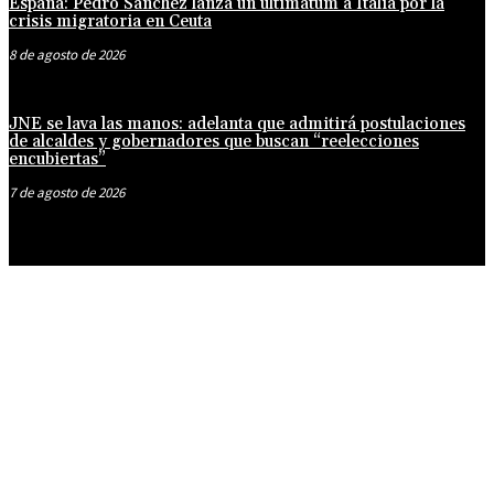
España: Pedro Sánchez lanza un ultimátum a Italia por la
crisis migratoria en Ceuta
8 de agosto de 2026
JNE se lava las manos: adelanta que admitirá postulaciones
de alcaldes y gobernadores que buscan “reelecciones
encubiertas”
7 de agosto de 2026