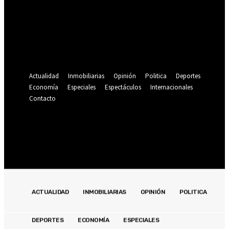
Se te ha enviado una contraseña por correo electrónico.
Recuperación de contraseña
Recupera tu contraseña
tu correo electrónico
Se te ha enviado una contraseña por correo electrónico.
Actualidad
Inmobiliarias
Opinión
Politica
Deportes
Economía
Especiales
Espectáculos
Internacionales
Contacto
Registrarse / Unirse
19.9
C
Lima
domingo, agosto 9, 2026
ACTUALIDAD
INMOBILIARIAS
OPINIÓN
POLITICA
DEPORTES
ECONOMÍA
ESPECIALES