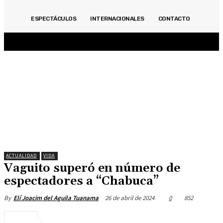
ACTUALIDAD
INMOBILIARIAS
OPINIÓN
POLITICA
DEPORTES
ECONOMÍA
ESPECTÁCULOS
INTERNACIONALES
CONTACTO
ESPECIALES
ESPECTÁCULOS
INTERNACIONALES
CONTACTO
ACTUALIDAD
VIDA
Vaguito superó en número de
espectadores a “Chabuca”
26 de abril de 2024
0
852
By
Elí Joacim del Aguila Tuanama