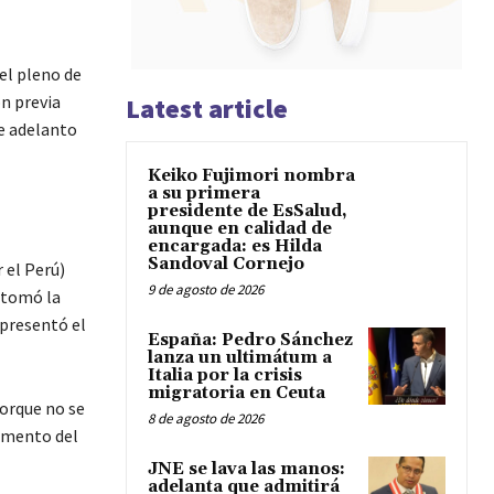
el pleno de
ón previa
Latest article
de adelanto
Keiko Fujimori nombra
a su primera
presidente de EsSalud,
aunque en calidad de
encargada: es Hilda
Sandoval Cornejo
 el Perú)
9 de agosto de 2026
e tomó la
 presentó el
España: Pedro Sánchez
lanza un ultimátum a
Italia por la crisis
migratoria en Ceuta
porque no se
8 de agosto de 2026
lamento del
JNE se lava las manos:
adelanta que admitirá