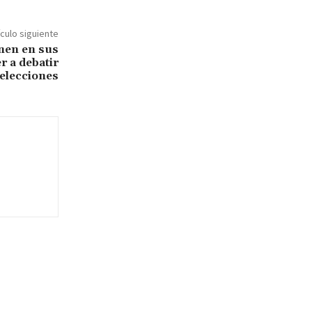
ículo siguiente
nen en sus
r a debatir
 elecciones