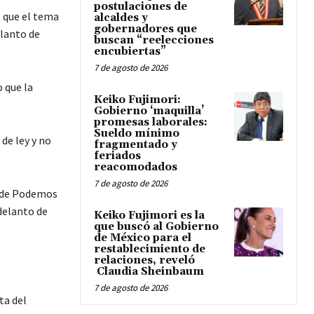
postulaciones de
 que el tema
alcaldes y
gobernadores que
elanto de
buscan “reelecciones
encubiertas”
7 de agosto de 2026
 que la
Keiko Fujimori:
Gobierno ‘maquilla’
promesas laborales:
Sueldo mínimo
de ley y no
fragmentado y
feriados
reacomodados
7 de agosto de 2026
o de Podemos
delanto de
Keiko Fujimori es la
que buscó al Gobierno
de México para el
restablecimiento de
relaciones, reveló
Claudia Sheinbaum
7 de agosto de 2026
ta del