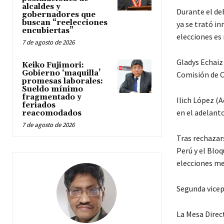
alcaldes y
Durante el de
gobernadores que
buscan “reelecciones
ya se trató in
encubiertas”
elecciones es 
7 de agosto de 2026
Gladys Echaiz
Keiko Fujimori:
Gobierno ‘maquilla’
Comisión de C
promesas laborales:
Sueldo mínimo
fragmentado y
Ilich López (A
feriados
en el adelant
reacomodados
7 de agosto de 2026
Tras rechazar
Perú y el Bloq
elecciones me
Segunda vicep
La Mesa Direc