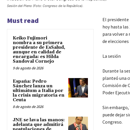
Sesión del Pleno (Foto: Congreso de la República).
Must read
El presidente 
hoy hasta las 
para volver a
Keiko Fujimori
de elecciones
nombra a su primera
presidente de EsSalud,
aunque en calidad de
La sesión
encargada: es Hilda
Sandoval Cornejo
9 de agosto de 2026
Durante la se
planteó una cu
España: Pedro
Comisión de C
Sánchez lanza un
ultimátum a Italia por
Poder Ejecuti
la crisis migratoria en
Ceuta
8 de agosto de 2026
Sin embargo, 
puede dejar s
JNE se lava las manos:
Congreso.
adelanta que admitirá
postulaciones de