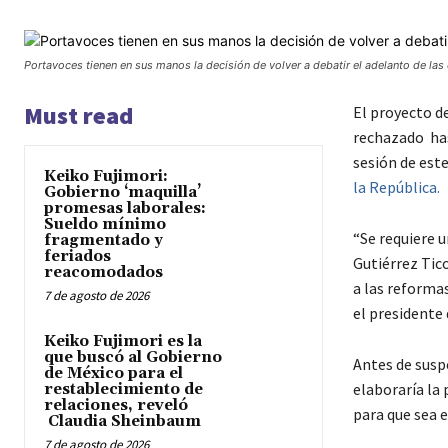
Portavoces tienen en sus manos la decisión de volver a debatir el adelanto de las
Must read
El proyecto d
rechazado has
sesión de este
Keiko Fujimori:
la República.
Gobierno ‘maquilla’
promesas laborales:
Sueldo mínimo
“Se requiere 
fragmentado y
feriados
Gutiérrez Tic
reacomodados
a las reforma
7 de agosto de 2026
el presidente
Keiko Fujimori es la
que buscó al Gobierno
Antes de susp
de México para el
elaboraría la
restablecimiento de
relaciones, reveló
para que sea 
Claudia Sheinbaum
7 de agosto de 2026