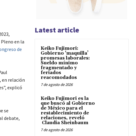
Latest article
2023,
 Pleno en la
Keiko Fujimori:
ongreso de
Gobierno ‘maquilla’
promesas laborales:
Sueldo mínimo
fragmentado y
Paul
feriados
reacomodados
 en relación
7 de agosto de 2026
s”, explicó
Keiko Fujimori es la
que buscó al Gobierno
de México para el
ue se
restablecimiento de
al debate,
relaciones, reveló
Claudia Sheinbaum
7 de agosto de 2026