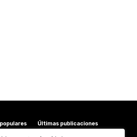
 populares
Últimas publicaciones
Keiko Fujimori: Gobierno
3924