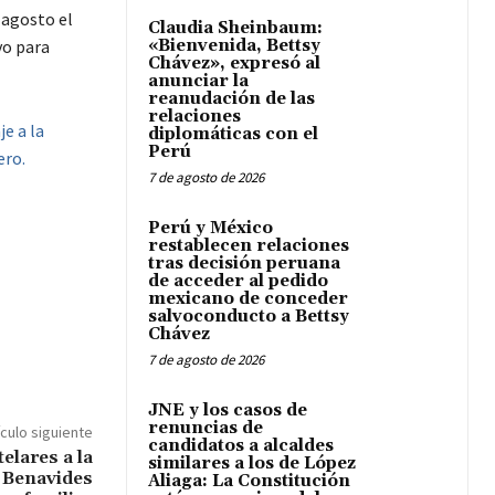
 agosto el
Claudia Sheinbaum:
vo para
«Bienvenida, Bettsy
Chávez», expresó al
anunciar la
reanudación de las
relaciones
e a la
diplomáticas con el
Perú
ero.
7 de agosto de 2026
Perú y México
restablecen relaciones
tras decisión peruana
de acceder al pedido
mexicano de conceder
salvoconducto a Bettsy
Chávez
7 de agosto de 2026
JNE y los casos de
renuncias de
ículo siguiente
candidatos a alcaldes
elares a la
similares a los de López
a Benavides
Aliaga: La Constitución