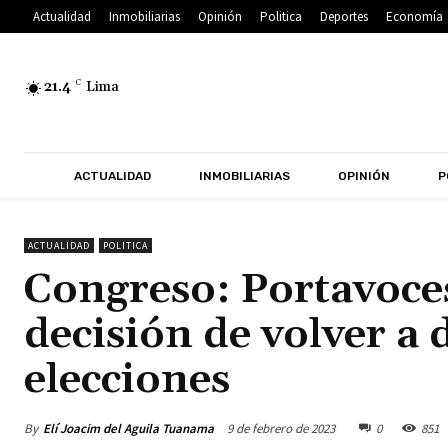
Actualidad
Inmobiliarias
Opinión
Politica
Deportes
Economía
21.4
C
Lima
ACTUALIDAD
INMOBILIARIAS
OPINIÓN
P
ACTUALIDAD
POLITICA
Congreso: Portavoces
decisión de volver a 
elecciones
By
Elí Joacim del Aguila Tuanama
9 de febrero de 2023
0
851