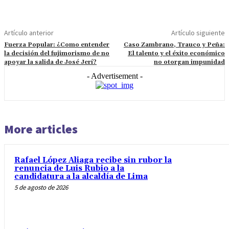
Artículo anterior
Artículo siguiente
Fuerza Popular: ¿Como entender
Caso Zambrano, Trauco y Peña:
la decisión del fujimorismo de no
El talento y el éxito económico
apoyar la salida de José Jerí?
no otorgan impunidad
- Advertisement -
More articles
Rafael López Aliaga recibe sin rubor la
renuncia de Luis Rubio a la
candidatura a la alcaldía de Lima
5 de agosto de 2026