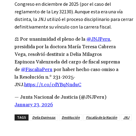
Congreso en diciembre de 2025 (por el caso del
reglamento de la Ley 32130). Aunque esta era una vía
distinta, la JNJ utilizó el proceso disciplinario para cerrar
definitivamente su vínculo con la carrera fiscal.
⚖️ Por unanimidad el pleno de la
@JNJPeru
,
presidida por la doctora María Teresa Cabrera
Vega, resolvió destituir a Delia Milagros
Espinoza Valenzuela del cargo de fiscal suprema
de
@FiscaliaPeru
por haber hecho caso omiso a
la Resolución n.° 231-2025-
JNJ.
https://t.co/cdYBqNnduC
— Junta Nacional de Justicia (@JNJPeru)
January 23, 2026
TAGS
Delia Espinoza:
Destitución
Fiscalía de la Nación
JNJ