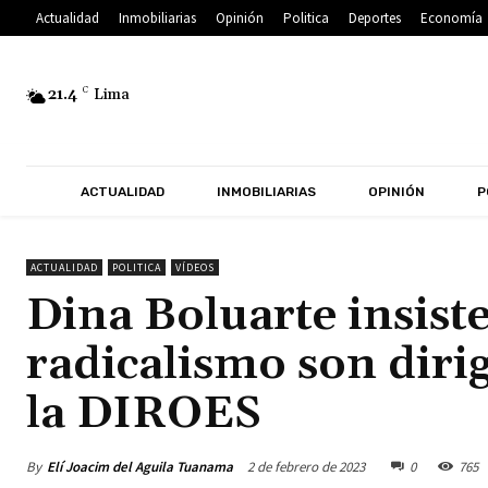
Actualidad
Inmobiliarias
Opinión
Politica
Deportes
Economía
21.4
C
Lima
ACTUALIDAD
INMOBILIARIAS
OPINIÓN
P
ACTUALIDAD
POLITICA
VÍDEOS
Dina Boluarte insiste 
radicalismo son diri
la DIROES
By
Elí Joacim del Aguila Tuanama
2 de febrero de 2023
0
765