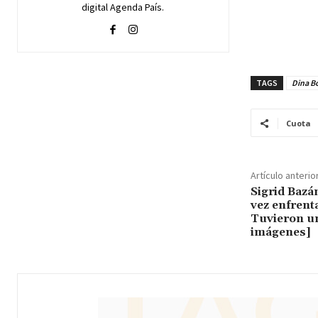
digital Agenda País.
TAGS
Dina Bo
Cuota
Artículo anterio
Sigrid Bazá
vez enfrent
Tuvieron un
imágenes]