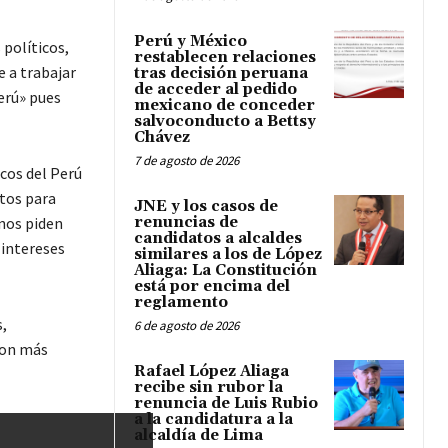
Perú y México
 políticos,
restablecen relaciones
e a trabajar
tras decisión peruana
de acceder al pedido
erú» pues
mexicano de conceder
salvoconducto a Bettsy
Chávez
7 de agosto de 2026
cos del Perú
tos para
JNE y los casos de
anos piden
renuncias de
candidatos a alcaldes
 intereses
similares a los de López
Aliaga: La Constitución
está por encima del
reglamento
,
6 de agosto de 2026
con más
Rafael López Aliaga
recibe sin rubor la
renuncia de Luis Rubio
a la candidatura a la
alcaldía de Lima