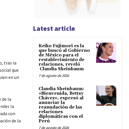
Latest article
Keiko Fujimori es la
que buscó al Gobierno
de México para el
restablecimiento de
, tras la
relaciones, reveló
Claudia Sheinbaum
social que
7 de agosto de 2026
uien en un
Claudia Sheinbaum:
«Bienvenida, Bettsy
Chávez», expresó al
 de la
anunciar la
ender la
reanudación de las
relaciones
vada con
diplomáticas con el
ación de la
Perú
7 de agosto de 2026