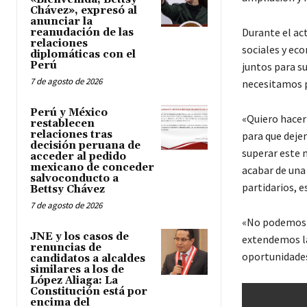
Chávez», expresó al
anunciar la
Durante el act
reanudación de las
relaciones
sociales y eco
diplomáticas con el
Perú
juntos para su
7 de agosto de 2026
necesitamos p
Perú y México
«Quiero hacer
restablecen
relaciones tras
para que deje
decisión peruana de
superar este 
acceder al pedido
mexicano de conceder
acabar de una 
salvoconducto a
partidarios, e
Bettsy Chávez
7 de agosto de 2026
«No podemos t
JNE y los casos de
extendemos la
renuncias de
oportunidades
candidatos a alcaldes
similares a los de
López Aliaga: La
Constitución está por
encima del