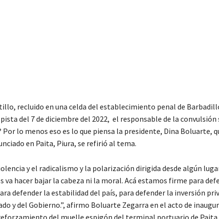
illo, recluido en una celda del establecimiento penal de Barbadillo
ista del 7 de diciembre del 2022, el responsable de la convulsión 
? Por lo menos eso es lo que piensa la presidente, Dina Boluarte, q
nciado en Paita, Piura, se refirió al tema.
iolencia y el radicalismo y la polarización dirigida desde algún lugar
 va hacer bajar la cabeza ni la moral. Acá estamos firme para def
ra defender la estabilidad del país, para defender la inversión pri
do y del Gobierno.”, afirmo Boluarte Zegarra en el acto de inaugur
reforzamiento del muelle espigón del terminal portuario de Paita.