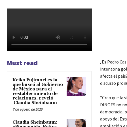
Must read
¿Es Pedro Cast
intentona golp
afecta el país
Keiko Fujimori es la
discurso pronu
que buscó al Gobierno
de México para el
restablecimiento de
“Creo que la v
relaciones, reveló
Claudia Sheinbaum
DINOES no nos
7 de agosto de 2026
democracia, pa
apoyo del Esta
Claudia Sheinbaum:
ampliación y 
«Bienvenida, Bettsy