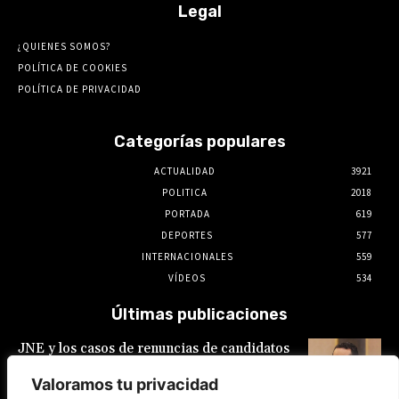
Legal
¿QUIENES SOMOS?
POLÍTICA DE COOKIES
POLÍTICA DE PRIVACIDAD
Categorías populares
ACTUALIDAD
3921
POLITICA
2018
PORTADA
619
DEPORTES
577
INTERNACIONALES
559
VÍDEOS
534
Últimas publicaciones
JNE y los casos de renuncias de candidatos
a alcaldes similares a los de López Aliaga: La
Constitución está por encima del reglamento
Valoramos tu privacidad
6 de agosto de 2026