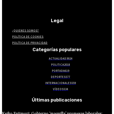
Legal
¿QUIENES SOMOS?
POLÍTICA DE COOKIES
POLÍTICA DE PRIVACIDAD
Categorías populares
ACTUALIDAD
3924
POLITICA
2018
PORTADA
619
DEPORTES
577
INTERNACIONALES
559
VÍDEOS
534
Últimas publicaciones
Keiko Fujimori: Gobierno ‘maquilla’ promesas laborales: