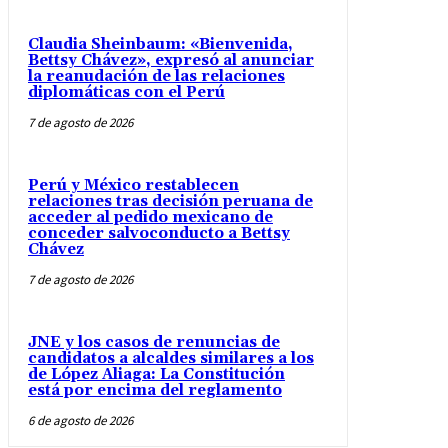
Claudia Sheinbaum: «Bienvenida,
Bettsy Chávez», expresó al anunciar
la reanudación de las relaciones
diplomáticas con el Perú
7 de agosto de 2026
Perú y México restablecen
relaciones tras decisión peruana de
acceder al pedido mexicano de
conceder salvoconducto a Bettsy
Chávez
7 de agosto de 2026
JNE y los casos de renuncias de
candidatos a alcaldes similares a los
de López Aliaga: La Constitución
está por encima del reglamento
6 de agosto de 2026