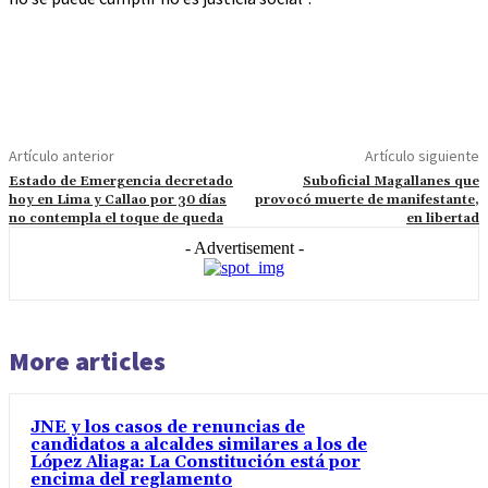
Artículo anterior
Artículo siguiente
Estado de Emergencia decretado
Suboficial Magallanes que
hoy en Lima y Callao por 30 días
provocó muerte de manifestante,
no contempla el toque de queda
en libertad
- Advertisement -
More articles
JNE y los casos de renuncias de
candidatos a alcaldes similares a los de
López Aliaga: La Constitución está por
encima del reglamento