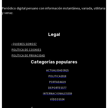
Periódico digital peruano con información instantánea, variada, utilitaria
y veraz.
Legal
¿QUIENES SOMOS?
POLÍTICA DE COOKIES
POLÍTICA DE PRIVACIDAD
Categorías populares
ACTUALIDAD
3925
POLITICA
2018
PORTADA
619
DEPORTES
577
INTERNACIONALES
559
VÍDEOS
534