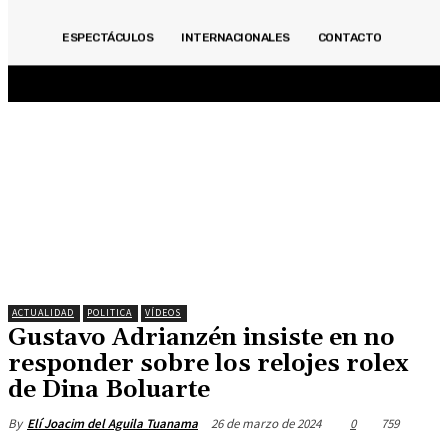
ACTUALIDAD
INMOBILIARIAS
OPINIÓN
POLITICA
DEPORTES
ECONOMÍA
ESPECTÁCULOS
INTERNACIONALES
CONTACTO
ESPECIALES
ESPECTÁCULOS
INTERNACIONALES
CONTACTO
ACTUALIDAD
POLITICA
VÍDEOS
Gustavo Adrianzén insiste en no
responder sobre los relojes rolex
de Dina Boluarte
26 de marzo de 2024
0
759
By
Elí Joacim del Aguila Tuanama