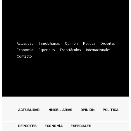
Se te ha enviado una contraseña por correo electrónico.
Recuperación de contraseña
Recupera tu contraseña
tu correo electrónico
Se te ha enviado una contraseña por correo electrónico.
Actualidad
Inmobiliarias
Opinión
Politica
Deportes
Economía
Especiales
Espectáculos
Internacionales
Contacto
Registrarse / Unirse
24.9
C
Lima
jueves, agosto 6, 2026
ACTUALIDAD
INMOBILIARIAS
OPINIÓN
POLITICA
DEPORTES
ECONOMÍA
ESPECIALES