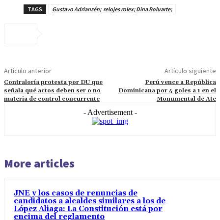
TAGS
Gustavo Adrianzén; relojes rolex; Dina Boluarte;
Artículo anterior
Artículo siguiente
Contraloría protesta por DU que
Perú vence a República
señala qué actos deben ser o no
Dominicana por 4 goles a 1 en el
materia de control concurrente
Monumental de Ate
- Advertisement -
More articles
JNE y los casos de renuncias de
candidatos a alcaldes similares a los de
López Aliaga: La Constitución está por
encima del reglamento