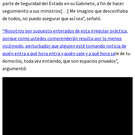
parte de Seguridad del Estado en su Gabinete, a fin de hacer
seguimiento a sus ministros[…] Me imagino que desconfiaba
de todos, no puedo asegurar que así sea”, señaló.
“Nosotros por supuesto enterados de esta irregular práctica,
porque como ustedes comprenderán resulta por lo menos
incómodo, perturbador que alguien esté tomando noticia de
quién entra a qué hora entra y quién sale y a qué hora sa
le de tu
domicilio, toda vez entiendo, que son espacios privados”,
argumentó.