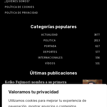
¿QUIENES SOMOS?
POLÍTICA DE COOKIES
POLÍTICA DE PRIVACIDAD
Categorías populares
ACTUALIDAD
3877
POLITICA
2013
PORTADA
617
DEPORTES
577
INTERNACIONALES
556
VÍDEOS
531
Últimas publicaciones
Keiko Fujimori nombra a su primera
presidente de EsSalud, aunque en calidad de
encargada: es Hilda Sandoval Cornejo
Valoramos tu privacidad
9 de agosto de 2026
Utilizamos cookies para mejorar tu experiencia de
navegación, mostrar anuncios o contenidos