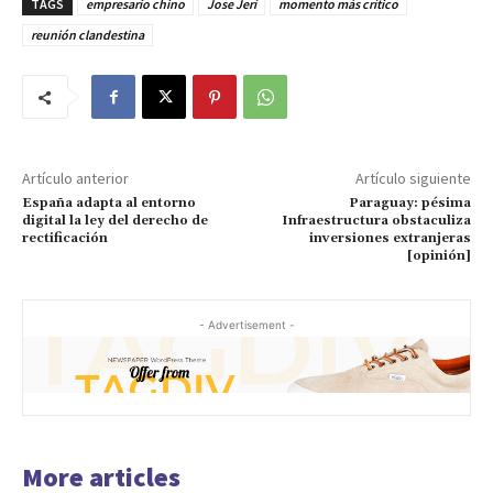
TAGS
empresario chino
Jose Jerí
momento más crítico
reunión clandestina
Artículo anterior
Artículo siguiente
España adapta al entorno
Paraguay: pésima
digital la ley del derecho de
Infraestructura obstaculiza
rectificación
inversiones extranjeras
[opinión]
- Advertisement -
More articles