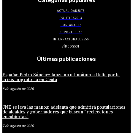
Categorías populares
ACTUALIDAD
3876
POLITICA
2013
PORTADA
617
DEPORTES
577
INTERNACIONALES
556
VÍDEOS
531
Últimas publicaciones
España: Pedro Sánchez lanza un ultimátum a Italia por la
crisis migratoria en Ceuta
8 de agosto de 2026
JNE se lava las manos: adelanta que admitirá postulaciones
de alcaldes y gobernadores que buscan “reelecciones
encubiertas”
7 de agosto de 2026