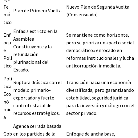
Te
Nuevo Plan de Segunda Vuelta
Plan de Primera Vuelta
má
(Consensuado)
tico
Énfasis estricto en la
Enf
Se mantiene como horizonte,
Asamblea
oqu
pero se prioriza un «pacto social
Constituyente y la
e
democrático» enfocado en
refundación
Polí
reformas institucionales y lucha
plurinacional del
tico
anticorrupción inmediata.
Estado.
Polí
Ruptura drástica con el
Transición hacia una economía
tica
modelo primario-
diversificada, pero garantizando
Eco
exportador y fuerte
estabilidad, seguridad jurídica
nó
control estatal de
para la inversión y diálogo con el
mic
recursos estratégicos.
sector privado.
a
Agenda cerrada basada
Gob
en los partidos de la
Enfoque de ancha base,