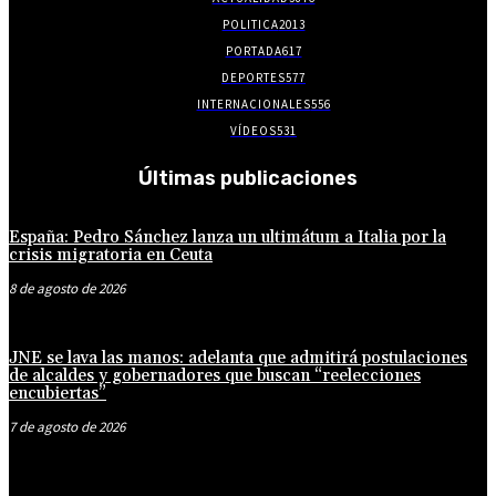
POLITICA
2013
PORTADA
617
DEPORTES
577
INTERNACIONALES
556
VÍDEOS
531
Últimas publicaciones
España: Pedro Sánchez lanza un ultimátum a Italia por la
crisis migratoria en Ceuta
8 de agosto de 2026
JNE se lava las manos: adelanta que admitirá postulaciones
de alcaldes y gobernadores que buscan “reelecciones
encubiertas”
7 de agosto de 2026