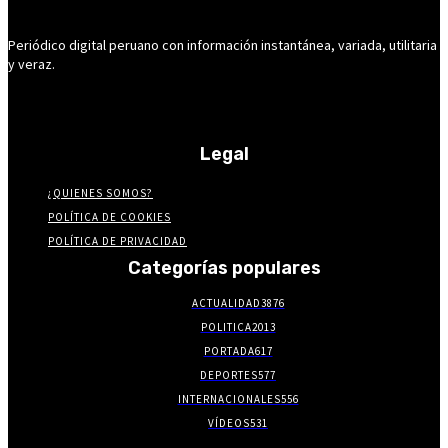
Periódico digital peruano con información instantánea, variada, utilitaria
y veraz.
Legal
¿QUIENES SOMOS?
POLÍTICA DE COOKIES
POLÍTICA DE PRIVACIDAD
Categorías populares
ACTUALIDAD
3876
POLITICA
2013
PORTADA
617
DEPORTES
577
INTERNACIONALES
556
VÍDEOS
531