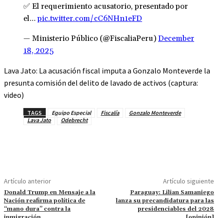
✅ El requerimiento acusatorio, presentado por
el…
pic.twitter.com/cC6NHn1eFD
— Ministerio Público (@FiscaliaPeru)
December
18, 2025
Lava Jato: La acusación fiscal imputa a Gonzalo Monteverde la
presunta comisión del delito de lavado de activos (captura:
video)
TAGS
Equipo Especial
Fiscalía
Gonzalo Monteverde
Lava Jato
Odebrecht
Artículo anterior
Artículo siguiente
Donald Trump en Mensaje a la
Paraguay: Lilian Samaniego
Nación reafirma política de
lanza su precandidatura para las
“mano dura” contra la
presidenciables del 2028
inmigración
[opinión]