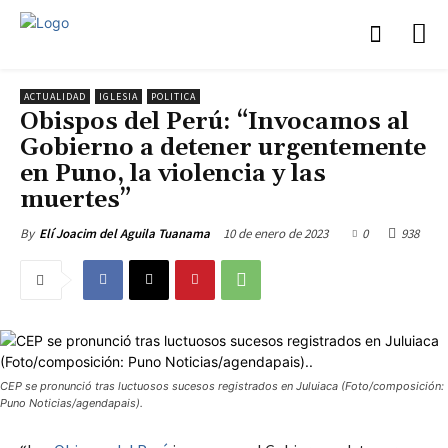
ACTUALIDAD
IGLESIA
POLITICA
Obispos del Perú: “Invocamos al
Gobierno a detener urgentemente
en Puno, la violencia y las
muertes”
10 de enero de 2023
0
938
By
Elí Joacim del Aguila Tuanama
CEP se pronunció tras luctuosos sucesos registrados en Juluiaca (Foto/composición:
Puno Noticias/agendapais).