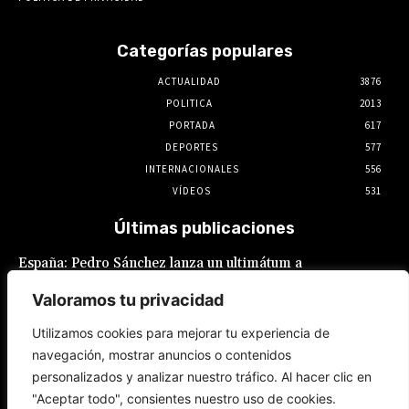
Categorías populares
ACTUALIDAD
3876
POLITICA
2013
PORTADA
617
DEPORTES
577
INTERNACIONALES
556
VÍDEOS
531
Últimas publicaciones
España: Pedro Sánchez lanza un ultimátum a
Italia por la crisis migratoria en Ceuta
Valoramos tu privacidad
8 de agosto de 2026
Utilizamos cookies para mejorar tu experiencia de
navegación, mostrar anuncios o contenidos
JNE se lava las manos: adelanta que admitirá
personalizados y analizar nuestro tráfico. Al hacer clic en
postulaciones de alcaldes y gobernadores
que buscan “reelecciones encubiertas”
"Aceptar todo", consientes nuestro uso de cookies.