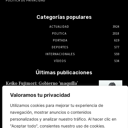
POLÍTICA DE PRIVACIDAD
Categorías populares
ACTUALIDAD
3924
POLITICA
2018
PORTADA
619
DEPORTES
577
INTERNACIONALES
559
VÍDEOS
534
Últimas publicaciones
Keiko Fujimori: Gobierno ‘maquilla’
promesas laborales: Sueldo mínimo
fragmentado y feriados reacomodados
Valoramos tu privacidad
7 de agosto de 2026
Utilizamos cookies para mejorar tu experiencia de
navegación, mostrar anuncios o contenidos
Keiko Fujimori es la que buscó al Gobierno
personalizados y analizar nuestro tráfico. Al hacer clic en
de México para el restablecimiento de
relaciones, reveló Claudia Sheinbaum
"Aceptar todo", consientes nuestro uso de cookies.