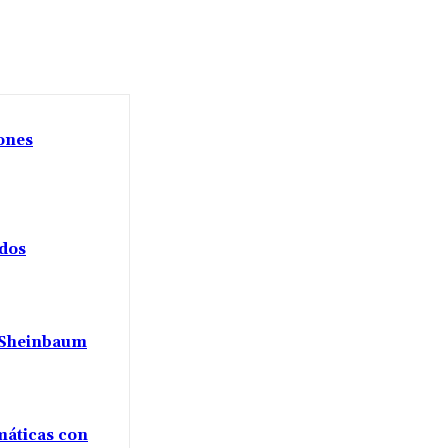
iones
ados
a Sheinbaum
máticas con