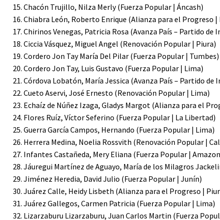
Chacón Trujillo, Nilza Merly (Fuerza Popular | Áncash)
Chiabra León, Roberto Enrique (Alianza para el Progreso |
Chirinos Venegas, Patricia Rosa (Avanza País – Partido de I
Ciccia Vásquez, Miguel Angel (Renovación Popular | Piura)
Cordero Jon Tay María Del Pilar (Fuerza Popular | Tumbes)
Cordero Jon Tay, Luis Gustavo (Fuerza Popular | Lima)
Córdova Lobatón, María Jessica (Avanza País – Partido de 
Cueto Aservi, José Ernesto (Renovación Popular | Lima)
Echaíz de Núñez Izaga, Gladys Margot (Alianza para el Pro
Flores Ruíz, Víctor Seferino (Fuerza Popular | La Libertad)
Guerra García Campos, Hernando (Fuerza Popular | Lima)
Herrera Medina, Noelia Rossvith (Renovación Popular | Cal
Infantes Castañeda, Mery Eliana (Fuerza Popular | Amazon
Jáuregui Martínez de Aguayo, María de los Milagros Jackel
Jiménez Heredia, David Julio (Fuerza Popular | Junín)
Juárez Calle, Heidy Lisbeth (Alianza para el Progreso | Piur
Juárez Gallegos, Carmen Patricia (Fuerza Popular | Lima)
Lizarzaburu Lizarzaburu, Juan Carlos Martin (Fuerza Popul