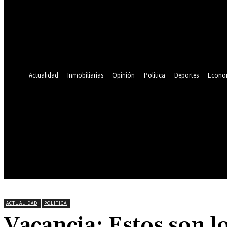
Se te ha enviado una contraseña por correo electrónico.
Recuperación de contraseña
Recupera tu contraseña
tu correo electrónico
Se te ha enviado una contraseña por correo electrónico.
Actualidad
Inmobiliarias
Opinión
Politica
Deportes
Econo
19.9
C
Lima
sábado, agosto 8, 2026
ACTUALIDAD
INMOBILIARIAS
OPINIÓN
ACTUALIDAD
POLITICA
Vacancia: Estos son l