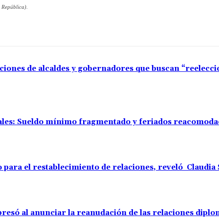
 República).
aciones de alcaldes y gobernadores que buscan “reelecc
rales: Sueldo mínimo fragmentado y feriados reacomod
o para el restablecimiento de relaciones, reveló Claudi
resó al anunciar la reanudación de las relaciones diplo