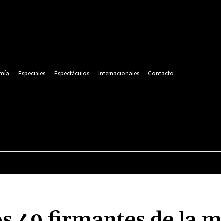
mía
Especiales
Espectáculos
Internacionales
Contacto
POLITICA
DEPORTES
ECONOMÍA
ESPECIALES
os 49 firmantes de la 