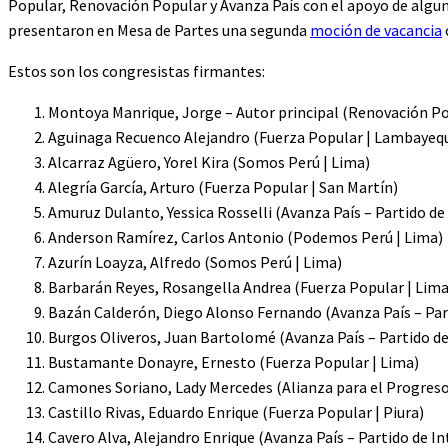
Popular, Renovación Popular y Avanza País con el apoyo de algu
presentaron en Mesa de Partes una segunda
moción de vacancia
Estos son los congresistas firmantes:
Montoya Manrique, Jorge – Autor principal (Renovación Po
Aguinaga Recuenco Alejandro (Fuerza Popular | Lambayeq
Alcarraz Agüero, Yorel Kira (Somos Perú | Lima)
Alegría García, Arturo (Fuerza Popular | San Martín)
Amuruz Dulanto, Yessica Rosselli (Avanza País – Partido de 
Anderson Ramírez, Carlos Antonio (Podemos Perú | Lima)
Azurín Loayza, Alfredo (Somos Perú | Lima)
Barbarán Reyes, Rosangella Andrea (Fuerza Popular | Lima
Bazán Calderón, Diego Alonso Fernando (Avanza País – Parti
Burgos Oliveros, Juan Bartolomé (Avanza País – Partido de 
Bustamante Donayre, Ernesto (Fuerza Popular | Lima)
Camones Soriano, Lady Mercedes (Alianza para el Progreso
Castillo Rivas, Eduardo Enrique (Fuerza Popular | Piura)
Cavero Alva, Alejandro Enrique (Avanza País – Partido de In