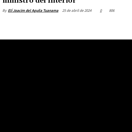
ministro del Interior
25 de abril de 2024
0
806
By
Elí Joacim del Aguila Tuanama