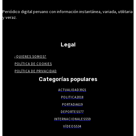
Periódico digital peruano con información instantánea, variada, utilitaria
y veraz.
Legal
¿QUIENES SOMOS?
POLÍTICA DE COOKIES
POLÍTICA DE PRIVACIDAD
Categorías populares
ACTUALIDAD
3921
POLITICA
2018
PORTADA
619
DEPORTES
577
INTERNACIONALES
559
VÍDEOS
534