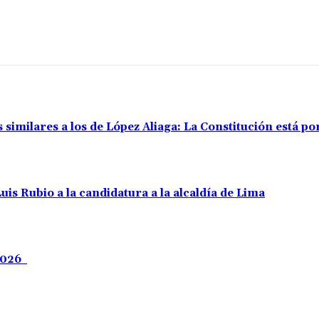
s similares a los de López Aliaga: La Constitución está 
uis Rubio a la candidatura a la alcaldía de Lima
 2026