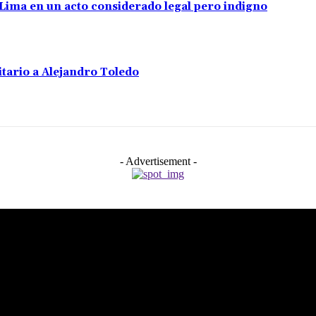
e Lima en un acto considerado legal pero indigno
tario a Alejandro Toledo
- Advertisement -