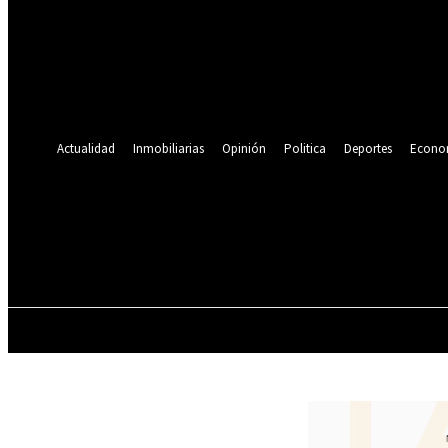
Se te ha enviado una contraseña por correo electrónico.
Recuperación de contraseña
Recupera tu contraseña
tu correo electrónico
Se te ha enviado una contraseña por correo electrónico.
Actualidad
Inmobiliarias
Opinión
Politica
Deportes
Econo
19.9
C
Lima
viernes, agosto 7, 2026
ACTUALIDAD
INMOBILIARIAS
OPINIÓN