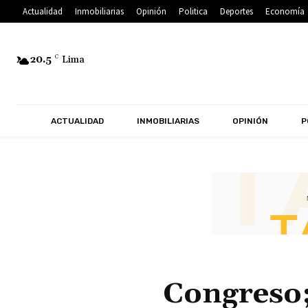
Actualidad
Inmobiliarias
Opinión
Politica
Deportes
Economía
20.5
C
Lima
ACTUALIDAD
INMOBILIARIAS
OPINIÓN
P
Congreso;