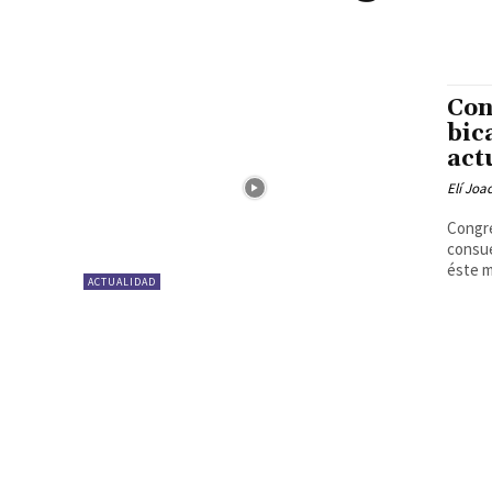
Con
bic
act
Elí Joa
Congre
consue
éste m
ACTUALIDAD