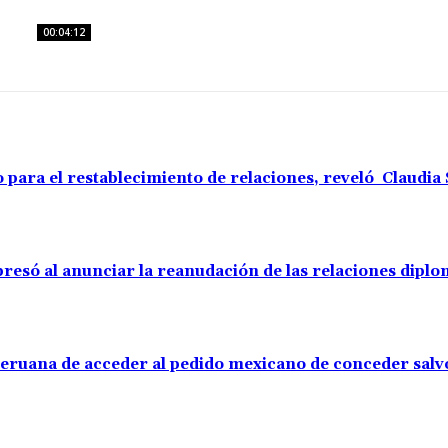
00:04:12
o para el restablecimiento de relaciones, reveló Claudi
resó al anunciar la reanudación de las relaciones diplo
 peruana de acceder al pedido mexicano de conceder sal