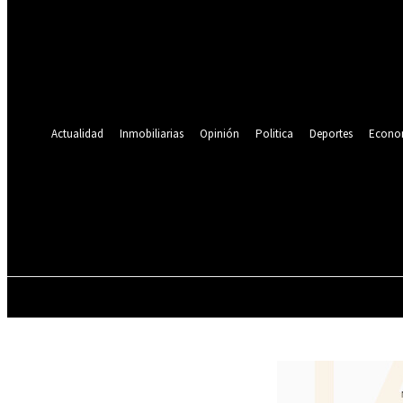
Se te ha enviado una contraseña por correo electrónico.
Recuperación de contraseña
Recupera tu contraseña
tu correo electrónico
Se te ha enviado una contraseña por correo electrónico.
Actualidad
Inmobiliarias
Opinión
Politica
Deportes
Econo
21.4
C
Lima
viernes, agosto 7, 2026
ACTUALIDAD
INMOBILIARIAS
OPINIÓN