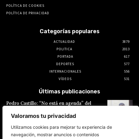
POLÍTICA DE COOKIES
POLÍTICA DE PRIVACIDAD
Categorías populares
ACTUALIDAD
3879
POLITICA
2013
PORTADA
617
DEPORTES
577
INTERNACIONALES
556
VÍDEOS
531
Últimas publicaciones
Pedro Castillo: “No está en agenda” del
Gobierno el indulto al expresidente, declaró
Luis Galarreta
Valoramos tu privacidad
10 de agosto de 2026
Utilizamos cookies para mejorar tu experiencia de
navegación, mostrar anuncios o contenidos
Keiko Fujimori ofrece «escudo total» a la