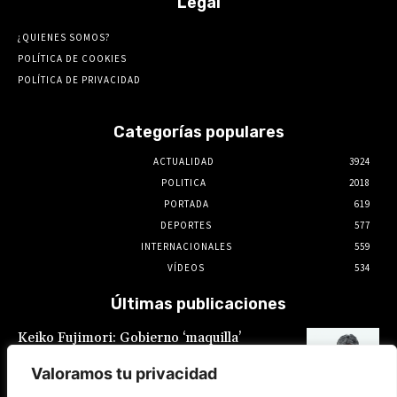
Legal
¿QUIENES SOMOS?
POLÍTICA DE COOKIES
POLÍTICA DE PRIVACIDAD
Categorías populares
ACTUALIDAD
3924
POLITICA
2018
PORTADA
619
DEPORTES
577
INTERNACIONALES
559
VÍDEOS
534
Últimas publicaciones
Keiko Fujimori: Gobierno ‘maquilla’
promesas laborales: Sueldo mínimo
fragmentado y feriados reacomodados
Valoramos tu privacidad
7 de agosto de 2026