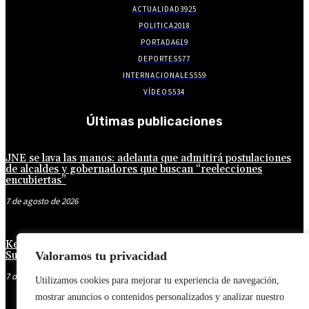
ACTUALIDAD
3925
POLITICA
2018
PORTADA
619
DEPORTES
577
INTERNACIONALES
559
VÍDEOS
534
Últimas publicaciones
JNE se lava las manos: adelanta que admitirá postulaciones
de alcaldes y gobernadores que buscan “reelecciones
encubiertas”
7 de agosto de 2026
Keiko Fujimori: Gobierno ‘maquilla’ promesas laborales:
Sueldo mínimo fragmentado y feriados reacomodados
Valoramos tu privacidad
7 de agosto de 2026
Utilizamos cookies para mejorar tu experiencia de navegación,
mostrar anuncios o contenidos personalizados y analizar nuestro