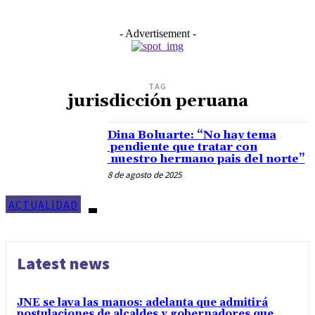
- Advertisement -
TAG
jurisdicción peruana
Dina Boluarte: “No hay tema
pendiente que tratar con
nuestro hermano pais del norte”
8 de agosto de 2025
ACTUALIDAD
Latest news
JNE se lava las manos: adelanta que admitirá
postulaciones de alcaldes y gobernadores que