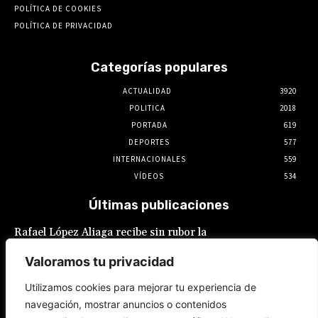
POLÍTICA DE COOKIES
POLÍTICA DE PRIVACIDAD
Categorías populares
ACTUALIDAD
3920
POLITICA
2018
PORTADA
619
DEPORTES
577
INTERNACIONALES
559
VÍDEOS
534
Últimas publicaciones
Rafael López Aliaga recibe sin rubor la
renuncia de Luis Rubio a la candidatura a la
alcaldía de Lima
Valoramos tu privacidad
5 de agosto de 2026
Utilizamos cookies para mejorar tu experiencia de
navegación, mostrar anuncios o contenidos
León XIV visitará Peru del 11 al 17 de