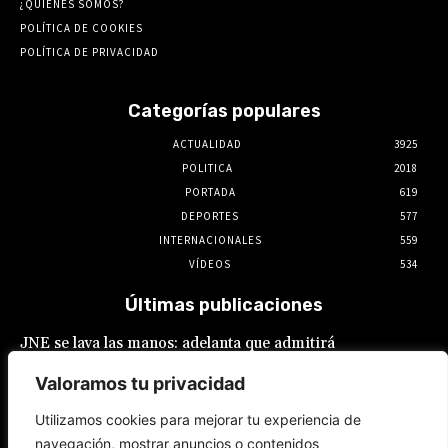
¿QUIENES SOMOS?
POLÍTICA DE COOKIES
POLÍTICA DE PRIVACIDAD
Categorías populares
ACTUALIDAD
3925
POLITICA
2018
PORTADA
619
DEPORTES
577
INTERNACIONALES
559
VÍDEOS
534
Últimas publicaciones
JNE se lava las manos: adelanta que admitirá
postulaciones de alcaldes y gobernadores
que buscan “reelecciones encubiertas”
Valoramos tu privacidad
7 de agosto de 2026
Utilizamos cookies para mejorar tu experiencia de
navegación, mostrar anuncios o contenidos