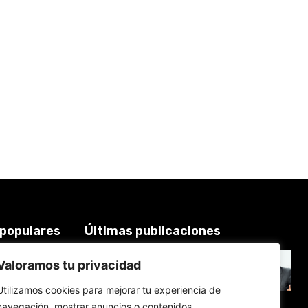
 populares
Últimas publicaciones
Keiko Fujimori: Gobierno
3924
Valoramos tu privacidad
‘maquilla’ promesas laborales:
2018
Sueldo mínimo fragmentado y
Utilizamos cookies para mejorar tu experiencia de
feriados reacomodados
619
navegación, mostrar anuncios o contenidos
7 de agosto de 2026
577