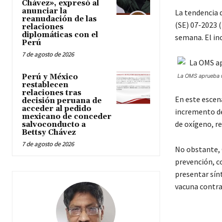
Chávez», expresó al
anunciar la
La tendencia 
reanudación de las
(SE) 07-2023 
relaciones
diplomáticas con el
semana. El in
Perú
7 de agosto de 2026
Perú y México
La OMS aprueba u
restablecen
relaciones tras
En este escena
decisión peruana de
acceder al pedido
incremento de
mexicano de conceder
de oxígeno, r
salvoconducto a
Bettsy Chávez
7 de agosto de 2026
No obstante, 
prevención, c
presentar sín
vacuna contra 