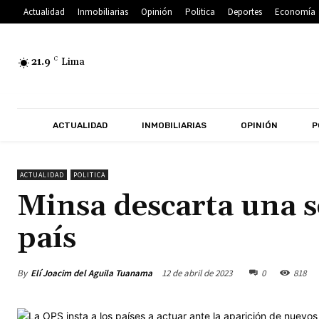
Actualidad
Inmobiliarias
Opinión
Politica
Deportes
Economía
21.9
C
Lima
ACTUALIDAD
INMOBILIARIAS
OPINIÓN
P
ACTUALIDAD
POLITICA
Minsa descarta una se
país
By
Elí Joacim del Aguila Tuanama
12 de abril de 2023
0
818