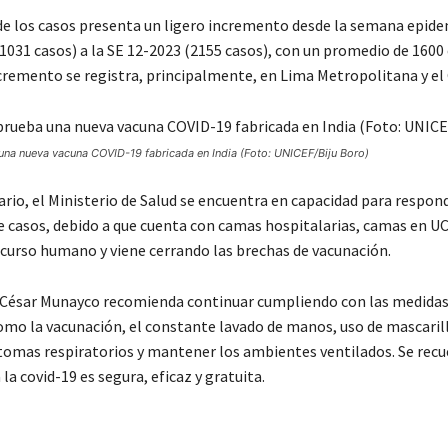
de los casos presenta un ligero incremento desde la semana epid
(1031 casos) a la SE 12-2023 (2155 casos), con un promedio de 1600
cremento se registra, principalmente, en Lima Metropolitana y el
na nueva vacuna COVID-19 fabricada en India (Foto: UNICEF/Biju Boro)
rio, el Ministerio de Salud se encuentra en capacidad para respon
 casos, debido a que cuenta con camas hospitalarias, camas en UC
ecurso humano y viene cerrando las brechas de vacunación.
César Munayco recomienda continuar cumpliendo con las medidas
omo la vacunación, el constante lavado de manos, uso de mascarill
tomas respiratorios y mantener los ambientes ventilados. Se recu
la covid-19 es segura, eficaz y gratuita.