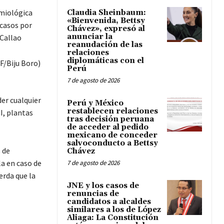
emiológica
Claudia Sheinbaum:
«Bienvenida, Bettsy
 casos por
Chávez», expresó al
anunciar la
 Callao
reanudación de las
relaciones
diplomáticas con el
Perú
7 de agosto de 2026
der cualquier
Perú y México
restablecen relaciones
I, plantas
tras decisión peruana
de acceder al pedido
mexicano de conceder
salvoconducto a Bettsy
 de
Chávez
a en caso de
7 de agosto de 2026
erda que la
JNE y los casos de
renuncias de
candidatos a alcaldes
similares a los de López
Aliaga: La Constitución