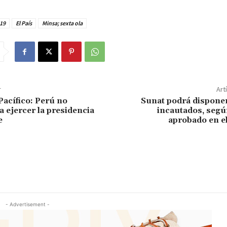
19
El País
Minsa; sexta ola
r
Art
Pacífico: Perú no
Sunat podrá disponer
a ejercer la presidencia
incautados, segú
e
aprobado en e
- Advertisement -