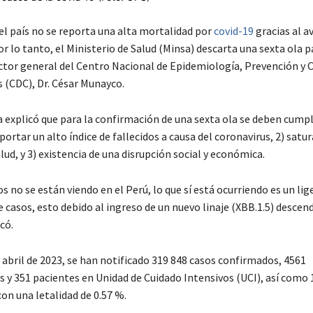
 el país no se reporta una alta mortalidad por
covid-19
gracias al a
r lo tanto, el Ministerio de Salud (Minsa) descarta una sexta ola 
ector general del Centro Nacional de Epidemiología, Prevención y 
(CDC), Dr. César Munayco.
a explicó que para la confirmación de una sexta ola se deben cumpl
reportar un alto índice de fallecidos a causa del coronavirus, 2) satu
alud, y 3) existencia de una disrupción social y económica.
os no se están viendo en el Perú, lo que sí está ocurriendo es un lig
 casos, esto debido al ingreso de un nuevo linaje (XBB.1.5) descen
có.
 abril de 2023, se han notificado 319 848 casos confirmados, 4561
s y 351 pacientes en Unidad de Cuidado Intensivos (UCI), así como
on una letalidad de 0.57 %.