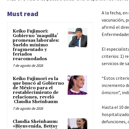
Must read
A la fecha, en
vacunación, po
afirmó el dir
Keiko Fujimori:
Enfermedades 
Gobierno ‘maquilla’
promesas laborales:
Sueldo mínimo
El especialist
fragmentado y
feriados
criterios: 1) 
reacomodados
servicios de s
7 de agosto de 2026
“Estos criteri
Keiko Fujimori es la
que buscó al Gobierno
incremento de
de México para el
ómicron”, indi
restablecimiento de
relaciones, reveló
Claudia Sheinbaum
Hasta el 10 de
7 de agosto de 2026
hospitalizado
defunciones, c
Claudia Sheinbaum:
«Bienvenida, Bettsy