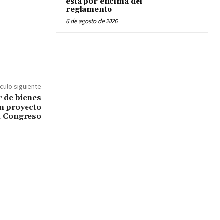
está por encima del
reglamento
6 de agosto de 2026
ículo siguiente
 de bienes
n proyecto
l Congreso