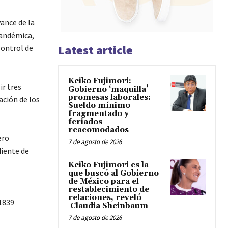
vance de la
pandémica,
Latest article
Control de
Keiko Fujimori:
ir tres
Gobierno ‘maquilla’
promesas laborales:
ración de los
Sueldo mínimo
fragmentado y
feriados
reacomodados
ero
7 de agosto de 2026
diente de
Keiko Fujimori es la
que buscó al Gobierno
de México para el
restablecimiento de
relaciones, reveló
 1839
Claudia Sheinbaum
7 de agosto de 2026