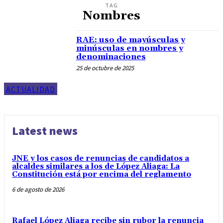
TAG
Nombres
RAE: uso de mayúsculas y
minúsculas en nombres y
denominaciones
25 de octubre de 2025
ACTUALIDAD
Latest news
JNE y los casos de renuncias de candidatos a
alcaldes similares a los de López Aliaga: La
Constitución está por encima del reglamento
6 de agosto de 2026
Rafael López Aliaga recibe sin rubor la renuncia