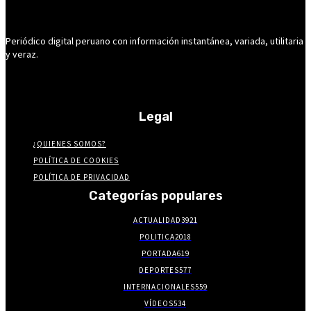
Periódico digital peruano con información instantánea, variada, utilitaria
y veraz.
Legal
¿QUIENES SOMOS?
POLÍTICA DE COOKIES
POLÍTICA DE PRIVACIDAD
Categorías populares
ACTUALIDAD
3921
POLITICA
2018
PORTADA
619
DEPORTES
577
INTERNACIONALES
559
VÍDEOS
534