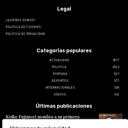
Legal
¿QUIENES SOMOS?
POLÍTICA DE COOKIES
POLÍTICA DE PRIVACIDAD
Categorías populares
ACTUALIDAD
3877
POLITICA
2013
PORTADA
617
DEPORTES
577
INTERNACIONALES
556
VÍDEOS
531
Últimas publicaciones
Keiko Fujimori nombra a su primera
presidente de EsSalud, aunque en calidad de
encargada: es Hilda Sandoval Cornejo