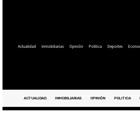
Se te ha enviado una contraseña por correo electrónico.
Recuperación de contraseña
Recupera tu contraseña
tu correo electrónico
Se te ha enviado una contraseña por correo electrónico.
Actualidad
Inmobiliarias
Opinión
Politica
Deportes
Econo
21.9
C
Lima
sábado, agosto 8, 2026
ACTUALIDAD
INMOBILIARIAS
OPINIÓN
POLITICA
ACTUALIDAD
INMOBILIARIAS
OPINIÓN