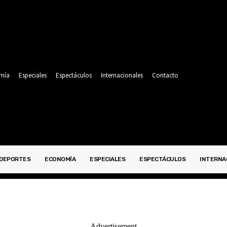
mía
Especiales
Espectáculos
Internacionales
Contacto
DEPORTES
ECONOMÍA
ESPECIALES
ESPECTÁCULOS
INTERNA
POLITICA
DEPORTES
ECONOMÍA
ESPECIALES
- Advertisement -