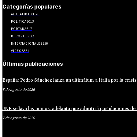
Categorías populares
ACTUALIDAD
3876
POLITICA
2013
PORTADA
617
DEPORTES
577
INTERNACIONALES
556
VÍDEOS
531
Últimas publicaciones
España: Pedro Sánchez lanza un ultimátum a Italia por la crisi
8 de agosto de 2026
JNE se lava las manos: adelanta que admitirá postulaciones de
7 de agosto de 2026