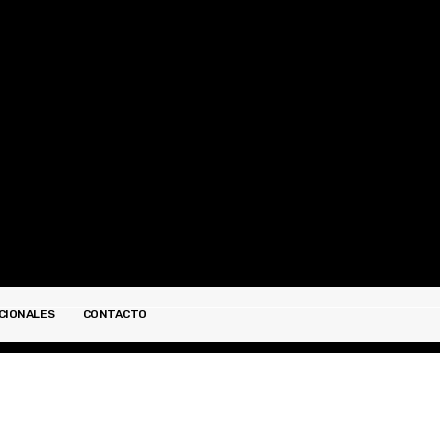
Registrarse / Unirse
CIONALES
CONTACTO
ESPECTÁCULOS
INTERNACIONALES
CONTACTO