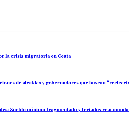
r la crisis migratoria en Ceuta
aciones de alcaldes y gobernadores que buscan “reelecc
rales: Sueldo mínimo fragmentado y feriados reacomod