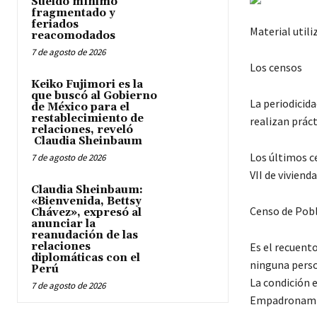
Sueldo mínimo
fragmentado y
feriados
Material utili
reacomodados
7 de agosto de 2026
Los censos
Keiko Fujimori es la
que buscó al Gobierno
La periodicida
de México para el
restablecimiento de
realizan prác
relaciones, reveló
Claudia Sheinbaum
Los últimos ce
7 de agosto de 2026
VII de viviend
Claudia Sheinbaum:
«Bienvenida, Bettsy
Censo de Pob
Chávez», expresó al
anunciar la
reanudación de las
relaciones
Es el recuento
diplomáticas con el
ninguna perso
Perú
La condición e
7 de agosto de 2026
Empadronamien