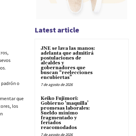
Latest article
JNE se lava las manos:
tros,
adelanta que admitirá
postulaciones de
uevos
alcaldes y
os.
gobernadores que
buscan “reelecciones
encubiertas”
l padrón o
7 de agosto de 2026
gumentar que
Keiko Fujimori:
Gobierno ‘maquilla’
ores, los
promesas laborales:
Sueldo mínimo
on
fragmentado y
feriados
reacomodados
7 de agosto de 2026