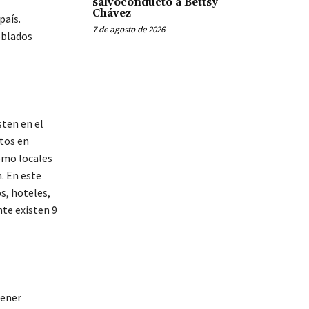
salvoconducto a Bettsy
Chávez
país.
7 de agosto de 2026
oblados
sten en el
ntos en
como locales
. En este
s, hoteles,
te existen 9
tener