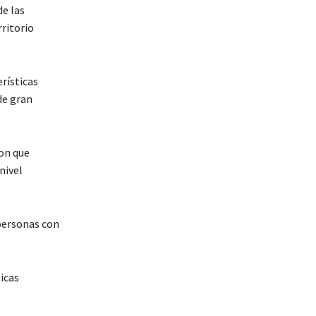
de las
rritorio
rísticas
de gran
con que
nivel
 personas con
ticas