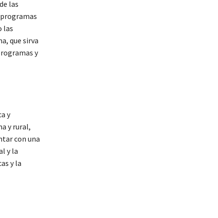
de las
a programas
o las
a, que sirva
 programas y
ca y
a y rural,
ontar con una
l y la
as y la