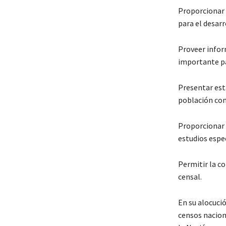
Proporcionar i
para el desarr
Proveer infor
importante par
Presentar est
población com
Proporcionar 
estudios espec
Permitir la c
censal.
En su alocució
censos naciona