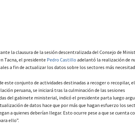
ante la clausura de la sesión descentralizada del Consejo de Minis
en Tacna, el presidente
Pedro Castillo
adelantó la realización de n
les a fin de actualizar los datos sobre los sectores más necesitad
de este conjunto de actividades destinadas a recoger o recopilar, e
blación peruana, se iniciará tras la culminación de las sesiones
das del gabinete ministerial, indicó el presidente parta luego ar
ctualización de datos hace que por más que hagan esfuerzo los sect
egan a quienes deberían llegar. Esto ocurre pese a que se cuenta c
ara ello”.