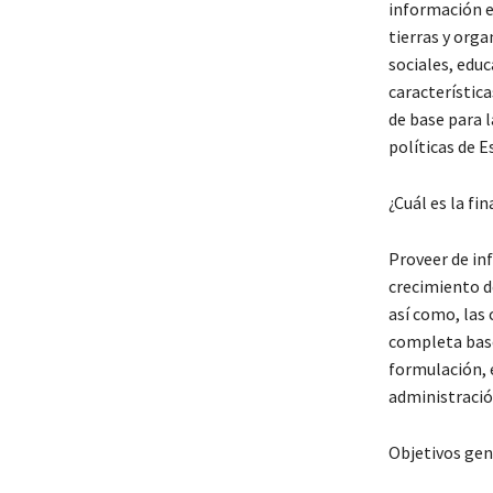
información es
tierras y org
sociales, educ
característic
de base para 
políticas de E
¿Cuál es la fi
Proveer de in
crecimiento d
así como, las 
completa base
formulación, e
administració
Objetivos gen