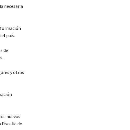
da necesaria
información
el país.
s de
s.
ares y otros
mación
 los nuevos
 Fiscalía de