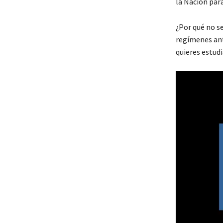
la Nación par
¿Por qué no s
regímenes ant
quieres estud