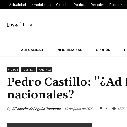
Actualidad
Inmobiliarias
Opinión
Politica
Deportes
Economía
19.9
C
Lima
ACTUALIDAD
INMOBILIARIAS
OPINIÓN
P
VÍDEOS
POLITICA
PORTADA
Pedro Castillo: ”¿Ad
nacionales?
By
Elí Joacim del Aguila Tuanama
19 de junio de 2022
0
1275