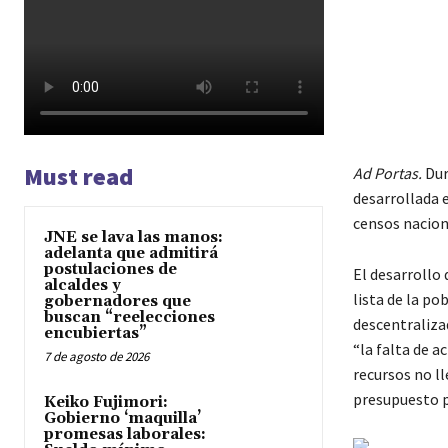
Must read
Ad Portas.
Dur
desarrollada 
censos naciona
JNE se lava las manos:
adelanta que admitirá
postulaciones de
El desarrollo 
alcaldes y
lista de la po
gobernadores que
buscan “reelecciones
descentraliza
encubiertas”
“la falta de a
7 de agosto de 2026
recursos no ll
presupuesto p
Keiko Fujimori:
Gobierno ‘maquilla’
promesas laborales: