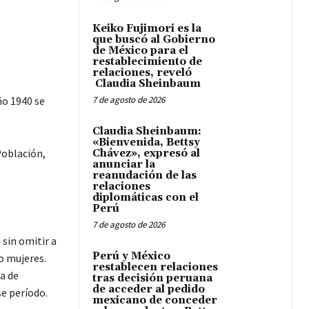
Keiko Fujimori es la
que buscó al Gobierno
de México para el
restablecimiento de
relaciones, reveló
Claudia Sheinbaum
ño 1940 se
7 de agosto de 2026
Claudia Sheinbaum:
«Bienvenida, Bettsy
Población,
Chávez», expresó al
anunciar la
reanudación de las
relaciones
diplomáticas con el
Perú
7 de agosto de 2026
 sin omitir a
Perú y México
o mujeres.
restablecen relaciones
a de
tras decisión peruana
de acceder al pedido
e período.
mexicano de conceder