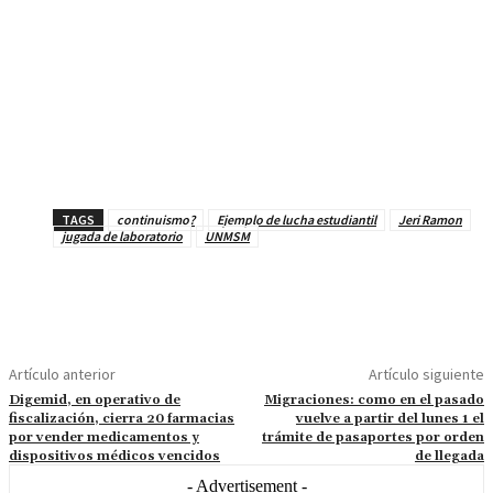
TAGS
continuismo?
Ejemplo de lucha estudiantil
Jeri Ramon
jugada de laboratorio
UNMSM
Artículo anterior
Artículo siguiente
Digemid, en operativo de
Migraciones: como en el pasado
fiscalización, cierra 20 farmacias
vuelve a partir del lunes 1 el
por vender medicamentos y
trámite de pasaportes por orden
dispositivos médicos vencidos
de llegada
- Advertisement -