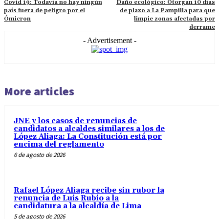
Covid 19: Todavía no hay ningún
Daño ecológico: Otorgan 10 días
país fuera de peligro por el
de plazo a La Pampilla para que
Ómicron
limpie zonas afectadas por
derrame
- Advertisement -
More articles
JNE y los casos de renuncias de
candidatos a alcaldes similares a los de
López Aliaga: La Constitución está por
encima del reglamento
6 de agosto de 2026
Rafael López Aliaga recibe sin rubor la
renuncia de Luis Rubio a la
candidatura a la alcaldía de Lima
5 de agosto de 2026