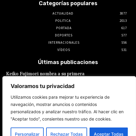
Categorías populares
ACTUALIDAD
3877
POLITICA
2013
PORTADA
617
DEPORTES
577
INTERNACIONALES
556
VÍDEOS
531
Últimas publicaciones
Keiko Fujimori nombra a su primera
presidente de EsSalud, aunque en calidad de
encargada: es Hilda Sandoval Cornejo
Valoramos tu privacidad
9 de agosto de 2026
Utilizamos cookies para mejorar tu experiencia de
navegación, mostrar anuncios o contenidos
España: Pedro Sánchez lanza un ultimátum a
personalizados y analizar nuestro tráfico. Al hacer clic en
Italia por la crisis migratoria en Ceuta
"Aceptar todo", consientes nuestro uso de cookies.
8 de agosto de 2026
Personalizar
Rechazar Todas
Aceptar Todas