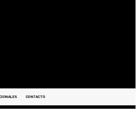
Registrarse / Unirse
CIONALES
CONTACTO
ESPECTÁCULOS
INTERNACIONALES
CONTACTO