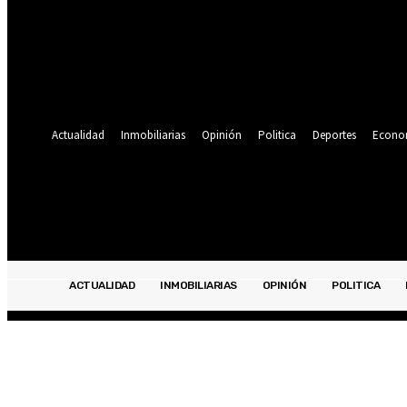
Se te ha enviado una contraseña por correo electrónico.
Recuperación de contraseña
Recupera tu contraseña
tu correo electrónico
Se te ha enviado una contraseña por correo electrónico.
Actualidad
Inmobiliarias
Opinión
Politica
Deportes
Econo
21.9
C
Lima
viernes, agosto 7, 2026
ACTUALIDAD
INMOBILIARIAS
OPINIÓN
POLITICA
ACTUALIDAD
INMOBILIARIAS
OPINIÓN