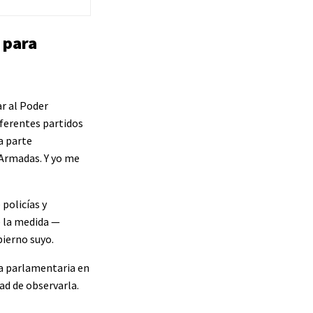
” para
ar al Poder
iferentes partidos
a parte
s Armadas. Y yo me
 policías y
e la medida —
bierno suyo.
da parlamentaria en
ad de observarla.