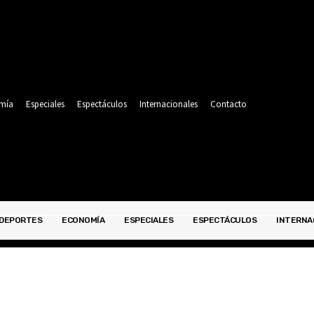
mía
Especiales
Espectáculos
Internacionales
Contacto
DEPORTES
ECONOMÍA
ESPECIALES
ESPECTÁCULOS
INTERNA
POLITICA
DEPORTES
ECONOMÍA
ESPECIALES