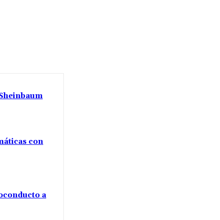
a Sheinbaum
máticas con
voconducto a