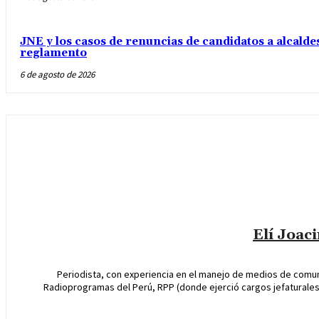
JNE y los casos de renuncias de candidatos a alcaldes
reglamento
6 de agosto de 2026
Elí Joac
Periodista, con experiencia en el manejo de medios de comun
Radioprogramas del Perú, RPP (donde ejerció cargos jefaturales 