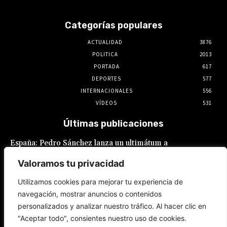
Categorías populares
ACTUALIDAD
3876
POLITICA
2013
PORTADA
617
DEPORTES
577
INTERNACIONALES
556
VÍDEOS
531
Últimas publicaciones
España: Pedro Sánchez lanza un ultimátum a
Italia por la crisis migratoria en Ceuta
Valoramos tu privacidad
8 de agosto de 2026
Utilizamos cookies para mejorar tu experiencia de
navegación, mostrar anuncios o contenidos
JNE se lava las manos: adelanta que admitirá
personalizados y analizar nuestro tráfico. Al hacer clic en
postulaciones de alcaldes y gobernadores
que buscan “reelecciones encubiertas”
"Aceptar todo", consientes nuestro uso de cookies.