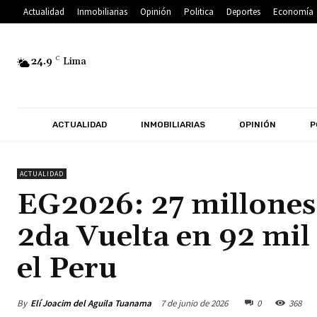
Actualidad
Inmobiliarias
Opinión
Politica
Deportes
Economía
24.9
C
Lima
ACTUALIDAD
INMOBILIARIAS
OPINIÓN
P
ACTUALIDAD
EG2026: 27 millones
2da Vuelta en 92 mil
el Peru
By
Elí Joacim del Aguila Tuanama
7 de junio de 2026
0
368