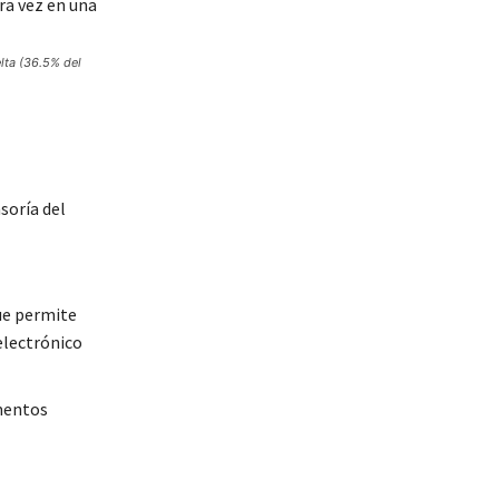
lta (36.5% del
nsoría del
ue permite
electrónico
umentos