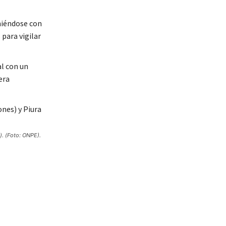
uniéndose con
para vigilar
l con un
era
). (Foto: ONPE).