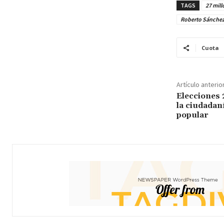
TAGS
27 mil
Roberto Sánche
Cuota
Artículo anterio
Elecciones 
la ciudadaní
popular