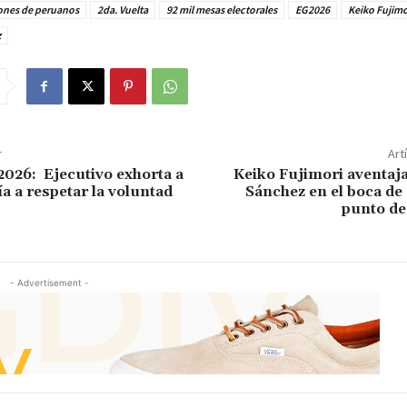
lones de peruanos
2da. Vuelta
92 mil mesas electorales
EG2026
Keiko Fujimo
z
r
Art
2026: Ejecutivo exhorta a
Keiko Fujimori aventaj
a a respetar la voluntad
Sánchez en el boca de
punto de
- Advertisement -