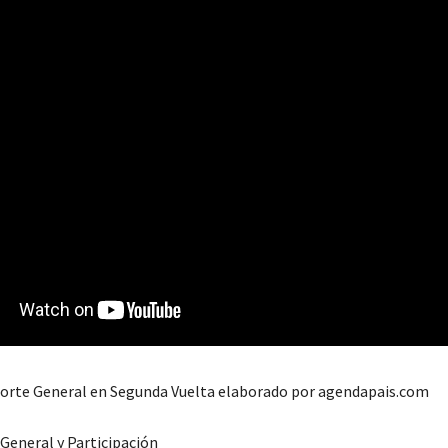
porte General en Segunda Vuelta elaborado por agendapais.com
eneral y Participación