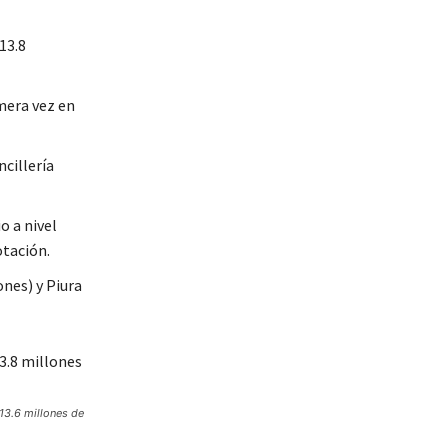
13.8
mera vez en
ncillería
o a nivel
otación.
ones) y Piura
13.6 millones de