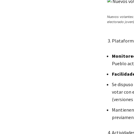
Nuevos votantes:
electorado joven)
Plataforma
Monitoreo
Pueblo act
Facilidad
Se dispuso
votar con 
(versiones 1
Mantienen 
previamen
Actividade