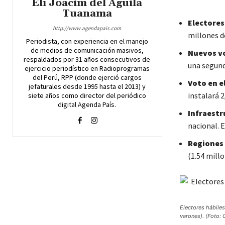
Elí Joacim del Aguila
Tuanama
Electores
http://www.agendapais.com
millones d
Periodista, con experiencia en el manejo
de medios de comunicación masivos,
Nuevos v
respaldados por 31 años consecutivos de
una segund
ejercicio periodístico en Radioprogramas
del Perú, RPP (donde ejerció cargos
Voto en e
jefaturales desde 1995 hasta el 2013) y
instalará 2
siete años como director del periódico
digital Agenda País.
Infraestr
nacional. E
Regiones
(1.54 millo
Electores hábile
varones). (Foto: 