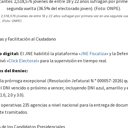
 2,518,576 jóvenes de entre 18 y 22 años sufragan por primera vez en una segunda vue
. (Foto: ONPE).
s y Facilitación al Ciudadano
 digital:
El JNE habilitó la plataforma «
JNE Fiscaliza
» y la Defe
ivó «
Click Electoral
» para la supervisión en tiempo real.
es del Reniec:
 la prórroga excepcional (Resolución Jefatural N.° 000057-2026) q
el DNI vencido o próximo a vencer, incluyendo DNI azul, amarillo y 
.0, 2.0 y 3.0).
operativas 235 agencias a nivel nacional para la entrega de doc
te tramitados.
s de los Candidatos Presidenciales