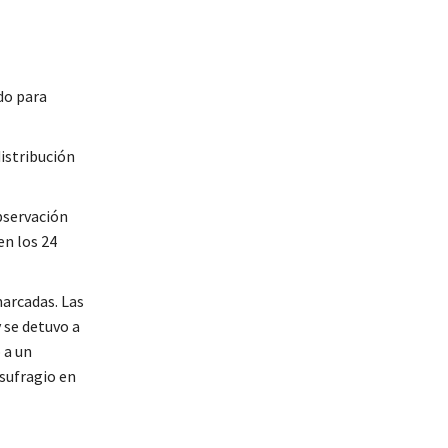
do para
istribución
bservación
en los 24
marcadas. Las
 se detuvo a
 a un
sufragio en