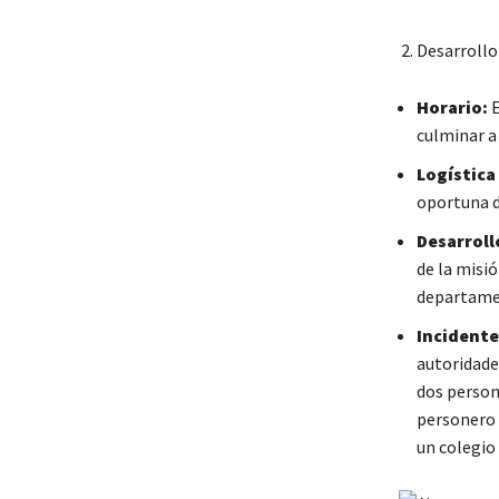
Desarrollo
Horario:
E
culminar a 
Logística
oportuna d
Desarroll
de la misió
departamen
Incidente
autoridade
dos persona
personero 
un colegio 