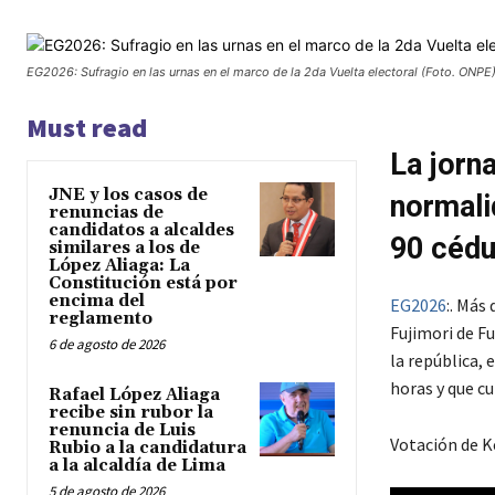
EG2026: Sufragio en las urnas en el marco de la 2da Vuelta electoral (Foto. ONPE)
Must read
La jorna
JNE y los casos de
normali
renuncias de
candidatos a alcaldes
90 cédu
similares a los de
López Aliaga: La
Constitución está por
encima del
EG2026
:. Más
reglamento
Fujimori de F
6 de agosto de 2026
la república, 
horas y que cu
Rafael López Aliaga
recibe sin rubor la
renuncia de Luis
Votación de K
Rubio a la candidatura
a la alcaldía de Lima
5 de agosto de 2026