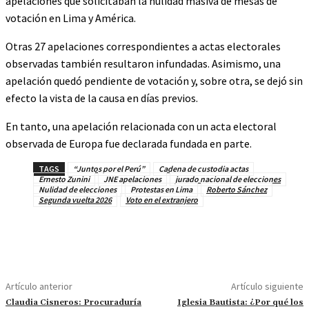
apelaciones que solicitaban la nulidad masiva de mesas de
votación en Lima y América.
Otras 27 apelaciones correspondientes a actas electorales
observadas también resultaron infundadas. Asimismo, una
apelación quedó pendiente de votación y, sobre otra, se dejó sin
efecto la vista de la causa en días previos.
En tanto, una apelación relacionada con un acta electoral
observada de Europa fue declarada fundada en parte.
TAGS
“Juntos por el Perú”
Cadena de custodia actas
Ernesto Zunini
JNE apelaciones
jurado nacional de elecciones
Nulidad de elecciones
Protestas en Lima
Roberto Sánchez
Segunda vuelta 2026
Voto en el extranjero
Artículo anterior
Artículo siguiente
Claudia Cisneros: Procuraduría
Iglesia Bautista: ¿Por qué los