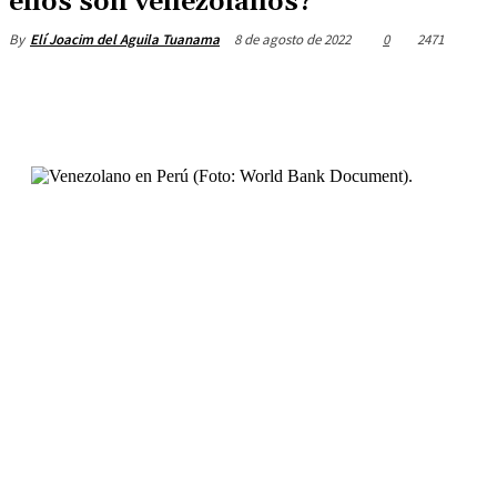
ellos son venezolanos?
8 de agosto de 2022
0
2471
By
Elí Joacim del Aguila Tuanama