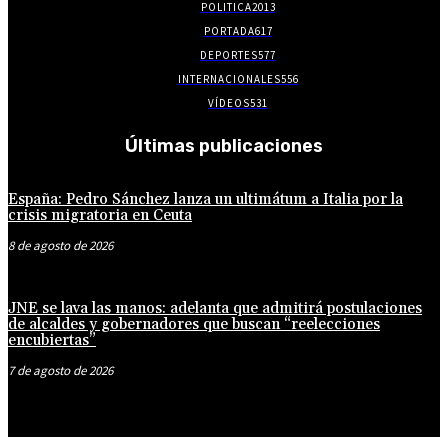
POLITICA
2013
PORTADA
617
DEPORTES
577
INTERNACIONALES
556
VÍDEOS
531
Últimas publicaciones
España: Pedro Sánchez lanza un ultimátum a Italia por la
crisis migratoria en Ceuta
8 de agosto de 2026
JNE se lava las manos: adelanta que admitirá postulaciones
de alcaldes y gobernadores que buscan “reelecciones
encubiertas”
7 de agosto de 2026