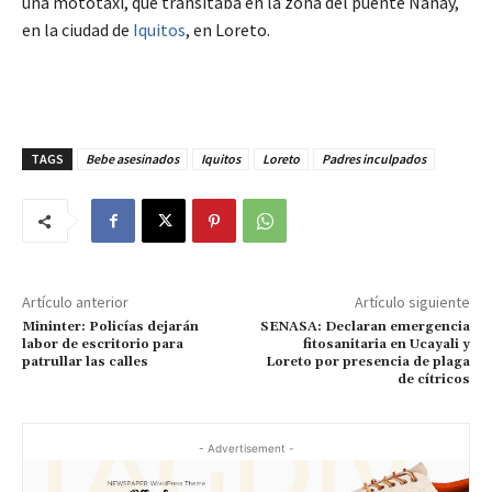
una mototaxi, que transitaba en la zona del puente Nanay,
en la ciudad de
Iquitos
, en Loreto.
TAGS
Bebe asesinados
Iquitos
Loreto
Padres inculpados
Artículo anterior
Artículo siguiente
Mininter: Policías dejarán
SENASA: Declaran emergencia
labor de escritorio para
fitosanitaria en Ucayali y
patrullar las calles
Loreto por presencia de plaga
de cítricos
- Advertisement -