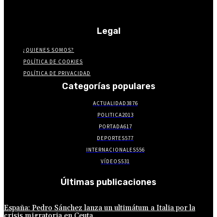
Legal
¿QUIENES SOMOS?
POLÍTICA DE COOKIES
POLÍTICA DE PRIVACIDAD
Categorías populares
ACTUALIDAD
3876
POLITICA
2013
PORTADA
617
DEPORTES
577
INTERNACIONALES
556
VÍDEOS
531
Últimas publicaciones
España: Pedro Sánchez lanza un ultimátum a Italia por la
crisis migratoria en Ceuta