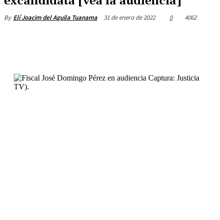
excandidata [vea la audiencia]
31 de enero de 2022
0
4062
By
Elí Joacim del Aguila Tuanama