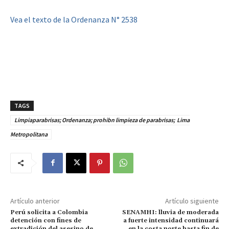
Vea el texto de la Ordenanza N° 2538
TAGS
Limpiaparabrisas; Ordenanza; prohibn limpieza de parabrisas; Lima
Metropolitana
Artículo anterior
Artículo siguiente
Perú solicita a Colombia
SENAMHI: lluvia de moderada
detención con fines de
a fuerte intensidad continuará
extradición del asesino de
en la costa norte hasta fin de