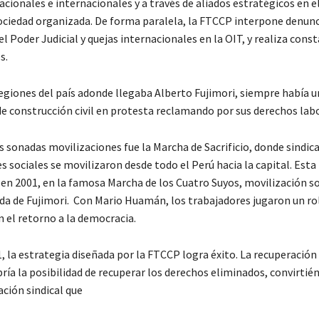
cionales e internacionales y a través de aliados estratégicos en 
 sociedad organizada. De forma paralela, la FTCCP interpone denunc
 Poder Judicial y quejas internacionales en la OIT, y realiza cons
s.
regiones del país adonde llegaba Alberto Fujimori, siempre había u
e construcción civil en protesta reclamando por sus derechos labo
 sonadas movilizaciones fue la Marcha de Sacrificio, donde sindica
 sociales se movilizaron desde todo el Perú hacia la capital. Esta 
 en 2001, en la famosa Marcha de los Cuatro Suyos, movilización so
ída de Fujimori. Con Mario Huamán, los trabajadores jugaron un ro
 el retorno a la democracia.
, la estrategia diseñada por la FTCCP logra éxito. La recuperación 
ía la posibilidad de recuperar los derechos eliminados, convirtié
ción sindical que