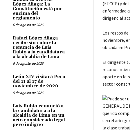
(FTCCP) y de 
López Aliaga: La
Constitución está por
enfermedad qu
encima del
dirigencial act
reglamento
6 de agosto de 2026
Los restos de
Rafael López Aliaga
noviembre, en
recibe sin rubor la
ubicada en Pr
renuncia de Luis
Rubio a la candidatura
a la alcaldía de Lima
El dirigente t
5 de agosto de 2026
reconocimient
aporte en la r
León XIV visitará Peru
del 11 al 17 de
sector constru
noviembre de 2026
5 de agosto de 2026
Luis Rubio renunció a
la candidatura a la
alcaldía de Lima en un
acto considerado legal
pero indigno