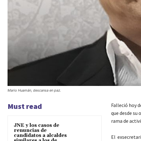
Mario Huamán, descansa en paz.
Must read
Falleció hoy d
que desde su o
rama de activi
JNE y los casos de
renuncias de
candidatos a alcaldes
El exsecretari
similares a los de