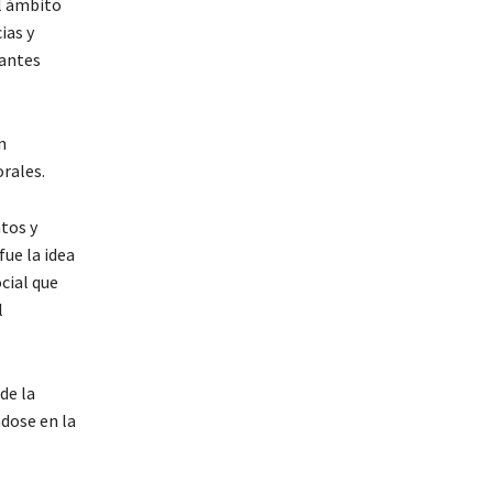
el ámbito
ias y
tantes
n
rales.
tos y
fue la idea
cial que
l
de la
ndose en la