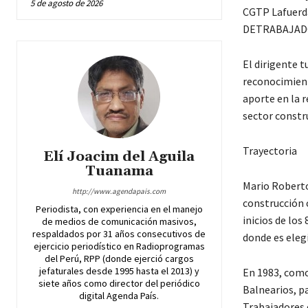
5 de agosto de 2026
El dirigente t
reconocimient
aporte en la r
sector constru
Trayectoria
Elí Joacim del Aguila
Tuanama
Mario Roberto
http://www.agendapais.com
construcción 
Periodista, con experiencia en el manejo
inicios de los
de medios de comunicación masivos,
respaldados por 31 años consecutivos de
donde es eleg
ejercicio periodístico en Radioprogramas
del Perú, RPP (donde ejerció cargos
jefaturales desde 1995 hasta el 2013) y
En 1983, como
siete años como director del periódico
Balnearios, pa
digital Agenda País.
Trabajadores 