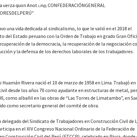
uvo una vida dedicada al sindicalismo, lo que le valió en el 2018 el
o del Estado peruano con la Orden de Trabajo en grado Gran Oficia
ecuperación de la democracia, la recuperación de la negociación co
cción y la defensa de los derechos laborales de los trabajadores.
 Huamán Rivera nació el 10 de marzo de 1958 en Lima. Trabajó en
civil desde los años 70 como ayudante en estructuras de metal, per
 80, como albañil en las obras de “Las Torres de Limatambo”, en Sa
ido como secretario general del comité de obra.
 delegado del Sindicato de Trabajadores en Construcción Civil de 
rticipa en el XIV Congreso Nacional Ordinario de la Federación de
en Construcción Civil del Perú (FTCCP), celebrado en Piura, donde 