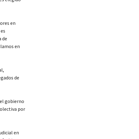
dores en
 es
a de
eclamos en
l,
egados de
 el gobierno
olectiva por
udicial en