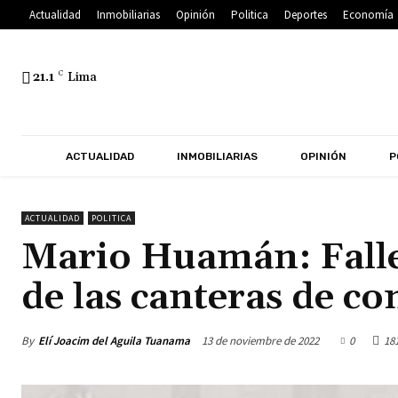
Actualidad
Inmobiliarias
Opinión
Politica
Deportes
Economía
21.1
C
Lima
ACTUALIDAD
INMOBILIARIAS
OPINIÓN
P
ACTUALIDAD
POLITICA
Mario Huamán: Fallec
de las canteras de co
By
Elí Joacim del Aguila Tuanama
13 de noviembre de 2022
0
18