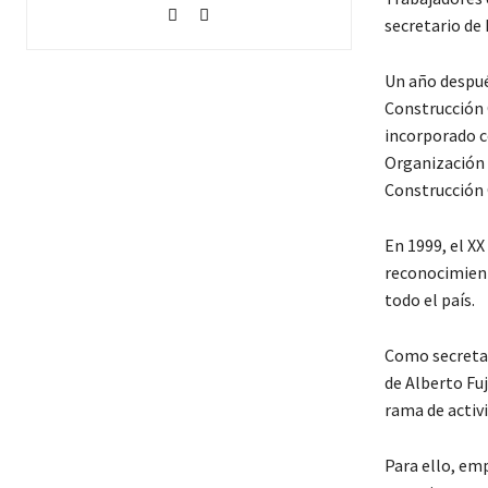
secretario de
Un año despué
Construcción C
incorporado c
Organización 
Construcción C
En 1999, el X
reconocimient
todo el país.
Como secretar
de Alberto Fuj
rama de activi
Para ello, emp