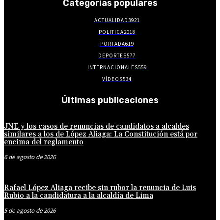
Categorías populares
ACTUALIDAD
3921
POLITICA
2018
PORTADA
619
DEPORTES
577
INTERNACIONALES
559
VÍDEOS
534
Últimas publicaciones
JNE y los casos de renuncias de candidatos a alcaldes
similares a los de López Aliaga: La Constitución está por
encima del reglamento
6 de agosto de 2026
Rafael López Aliaga recibe sin rubor la renuncia de Luis
Rubio a la candidatura a la alcaldía de Lima
5 de agosto de 2026