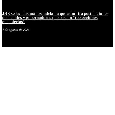
JNE se lava las manos: adelanta que admitirá postulaciones
de alcaldes y gobernadores que buscan “reelecciones
encubiertas”
7 de agosto de 2026