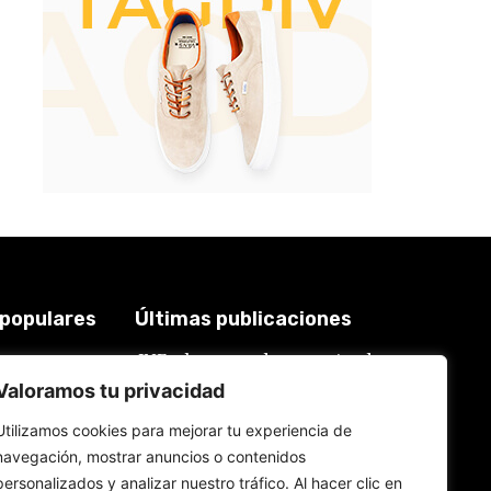
 populares
Últimas publicaciones
JNE y los casos de renuncias de
3921
candidatos a alcaldes similares a
2018
Valoramos tu privacidad
los de López Aliaga: La
Constitución está por encima del
619
reglamento
Utilizamos cookies para mejorar tu experiencia de
577
6 de agosto de 2026
navegación, mostrar anuncios o contenidos
559
personalizados y analizar nuestro tráfico. Al hacer clic en