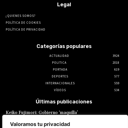
Legal
¿QUIENES SOMOS?
POLÍTICA DE COOKIES
POLÍTICA DE PRIVACIDAD
Categorías populares
ACTUALIDAD
3924
POLITICA
2018
PORTADA
619
DEPORTES
577
INTERNACIONALES
559
VÍDEOS
534
Últimas publicaciones
Keiko Fujimori: Gobierno ‘maquilla’
promesas laborales: Sueldo mínimo
fragmentado y feriados reacomodados
Valoramos tu privacidad