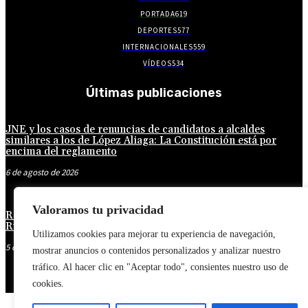
PORTADA
619
DEPORTES
577
INTERNACIONALES
559
VÍDEOS
534
Últimas publicaciones
JNE y los casos de renuncias de candidatos a alcaldes
similares a los de López Aliaga: La Constitución está por
encima del reglamento
6 de agosto de 2026
Valoramos tu privacidad
Rafael López Aliaga recibe sin rubor la renuncia de Luis
Rubio a la candidatura a la alcaldía de Lima
Utilizamos cookies para mejorar tu experiencia de navegación,
5 de agosto de 2026
mostrar anuncios o contenidos personalizados y analizar nuestro
tráfico. Al hacer clic en "Aceptar todo", consientes nuestro uso de
cookies.